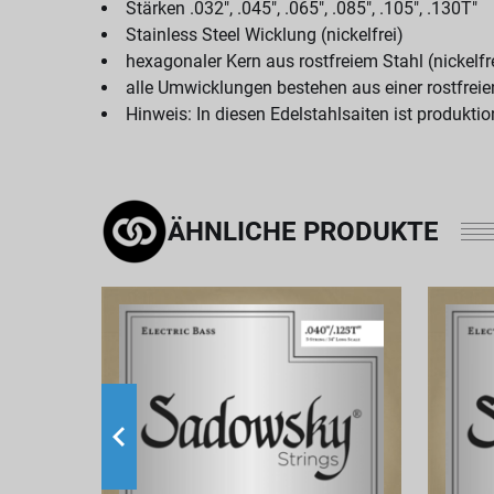
Stärken .032", .045", .065", .085", .105", .130T"
Stainless Steel Wicklung (nickelfrei)
hexagonaler Kern aus rostfreiem Stahl (nickelfr
alle Umwicklungen bestehen aus einer rostfrei
Hinweis: In diesen Edelstahlsaiten ist produkti
ÄHNLICHE PRODUKTE