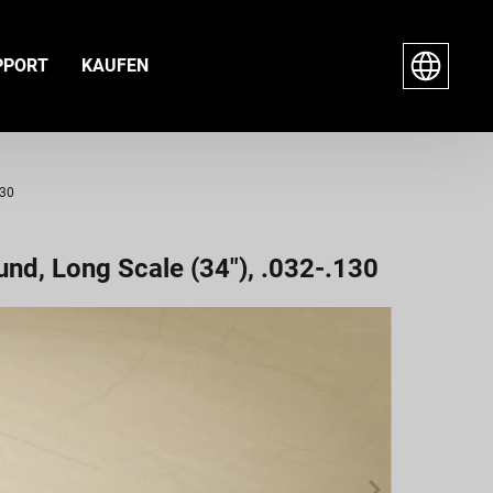
PPORT
KAUFEN
130
und, Long Scale (34"), .032-.130