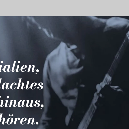
ialien,
dachtes
hinaus,
hören.