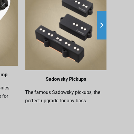
Nothing c
your Sado
amp
Sadowsky Pickups
genuine S
nics
genuine l
The famous Sadowsky pickups, the
 for
nylon.
perfect upgrade for any bass.