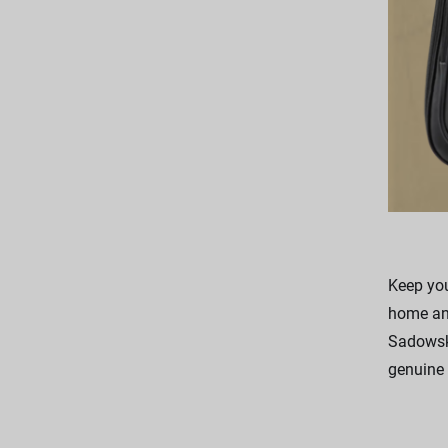
Keep you
home and
Sadowsky
genuine 