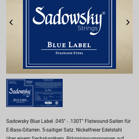
Sadowsky Blue Label .045" - .130T" Flatwound-Saiten für
E-Bass-Gitarren. 5-saitiger Satz. Nickelfreier Edelstahl
über einem Sechskantkern. Präzisionsumsponnen auf