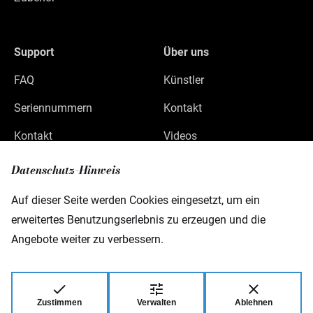
Support
Über uns
FAQ
Künstler
Seriennummern
Kontakt
Kontakt
Videos
Datenschutz
Datenschutz-Hinweis
Impressum
Auf dieser Seite werden Cookies eingesetzt, um ein
erweitertes Benutzungserlebnis zu erzeugen und die
Angebote weiter zu verbessern.
Warwick GmbH & Co Music Equipment KG
Gewerbepark 46
D-08258 Markneukirchen
Zustimmen
Verwalten
Ablehnen
© 2026 Warwick GmbH & Co Music Equipment