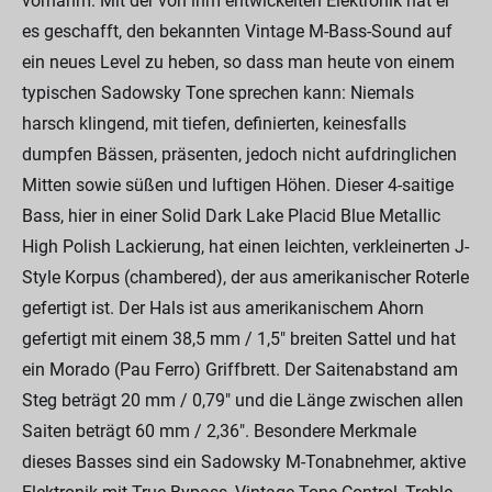
vornahm. Mit der von ihm entwickelten Elektronik hat er
es geschafft, den bekannten Vintage M-Bass-Sound auf
ein neues Level zu heben, so dass man heute von einem
typischen Sadowsky Tone sprechen kann: Niemals
harsch klingend, mit tiefen, definierten, keinesfalls
dumpfen Bässen, präsenten, jedoch nicht aufdringlichen
Mitten sowie süßen und luftigen Höhen. Dieser 4-saitige
Bass, hier in einer Solid Dark Lake Placid Blue Metallic
High Polish Lackierung, hat einen leichten, verkleinerten J-
Style Korpus (chambered), der aus amerikanischer Roterle
gefertigt ist. Der Hals ist aus amerikanischem Ahorn
gefertigt mit einem 38,5 mm / 1,5" breiten Sattel und hat
ein Morado (Pau Ferro) Griffbrett. Der Saitenabstand am
Steg beträgt 20 mm / 0,79" und die Länge zwischen allen
Saiten beträgt 60 mm / 2,36". Besondere Merkmale
dieses Basses sind ein Sadowsky M-Tonabnehmer, aktive