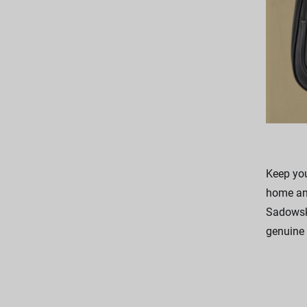
Keep you
home and
Sadowsky
genuine 