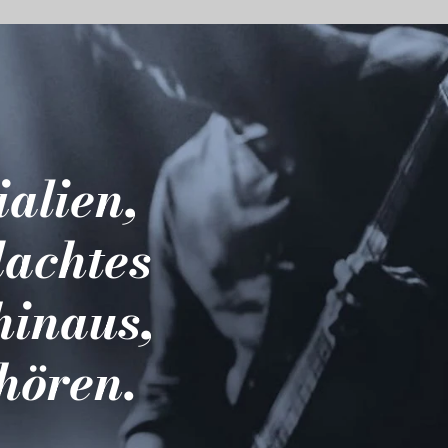
ialien,
dachtes
hinaus,
hören.