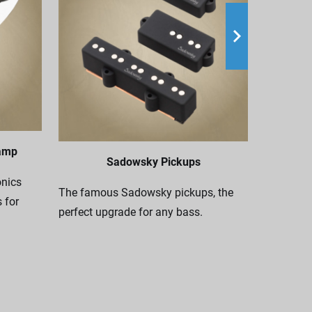
Nothing c
your Sado
amp
Sadowsky Pickups
genuine S
nics
genuine l
The famous Sadowsky pickups, the
 for
nylon.
perfect upgrade for any bass.