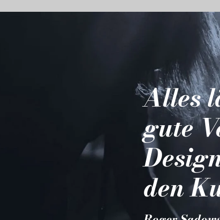
Alles 
gute V
Design
den Ku
Roger Sadow