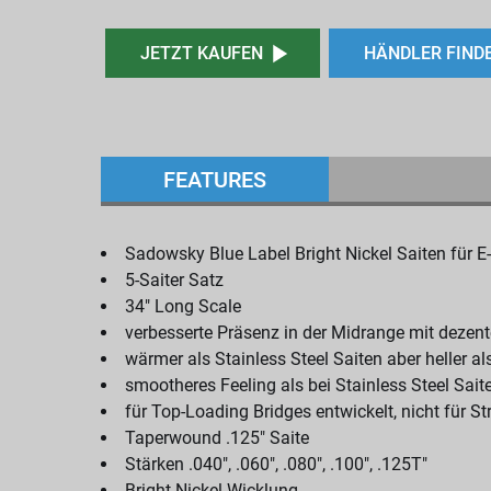
JETZT KAUFEN
HÄNDLER FIND
FEATURES
Sadowsky Blue Label Bright Nickel Saiten für E
5-Saiter Satz
34" Long Scale
verbesserte Präsenz in der Midrange mit dezen
wärmer als Stainless Steel Saiten aber heller al
smootheres Feeling als bei Stainless Steel Sait
für Top-Loading Bridges entwickelt, nicht für 
Taperwound .125" Saite
Stärken .040", .060", .080", .100", .125T"
Bright Nickel Wicklung