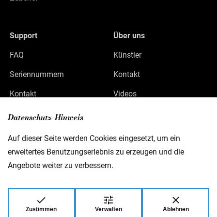
Support
Über uns
FAQ
Künstler
Seriennummern
Kontakt
Kontakt
Videos
Datenschutz
Datenschutz-Hinweis
Impressum
Auf dieser Seite werden Cookies eingesetzt, um ein
erweitertes Benutzungserlebnis zu erzeugen und die
Angebote weiter zu verbessern.
Warwick GmbH & Co Music Equipment KG
Gewerbepark 46
D-08258 Markneukirchen
Zustimmen
Verwalten
Ablehnen
© 2026 Warwick GmbH & Co Music Equipment