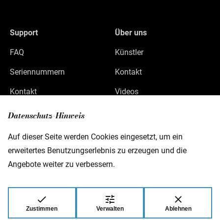
Support
Über uns
FAQ
Künstler
Seriennummern
Kontakt
Kontakt
Videos
Datenschutz
Datenschutz-Hinweis
Impressum
Auf dieser Seite werden Cookies eingesetzt, um ein
erweitertes Benutzungserlebnis zu erzeugen und die
Angebote weiter zu verbessern.
Warwick GmbH & Co Music Equipment KG
Gewerbepark 46
D-08258 Markneukirchen
Zustimmen
Verwalten
Ablehnen
© 2026 Warwick GmbH & Co Music Equipment
KG.