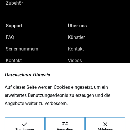
Zubehör
Support
Über uns
FAQ
Künstler
Seriennummern
Kontakt
Kontakt
Videos
Datenschutz
Datenschutz-Hinweis
Impressum
Auf dieser Seite werden Cookies eingesetzt, um ein
erweitertes Benutzungserlebnis zu erzeugen und die
Angebote weiter zu verbessern.
Warwick GmbH & Co Music Equipment KG
Gewerbepark 46
D-08258 Markneukirchen
Zustimmen
Verwalten
Ablehnen