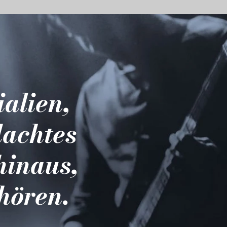
ialien,
dachtes
hinaus,
hören.