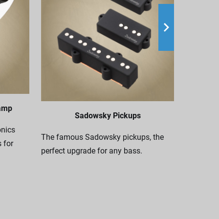
Nothing c
your Sado
amp
Sadowsky Pickups
genuine S
nics
genuine l
The famous Sadowsky pickups, the
 for
nylon.
perfect upgrade for any bass.