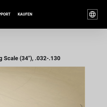
PPORT
KAUFEN
g Scale (34"), .032-.130