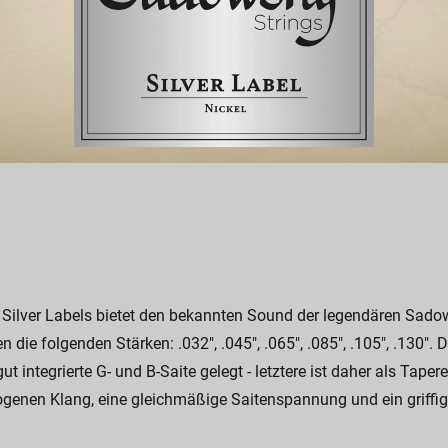
Silver Labels bietet den bekannten Sound der legendären Sadow
en die folgenden Stärken: .032", .045", .065", .085", .105", .130"
 integrierte G- und B-Saite gelegt - letztere ist daher als Tape
genen Klang, eine gleichmäßige Saitenspannung und ein griffige