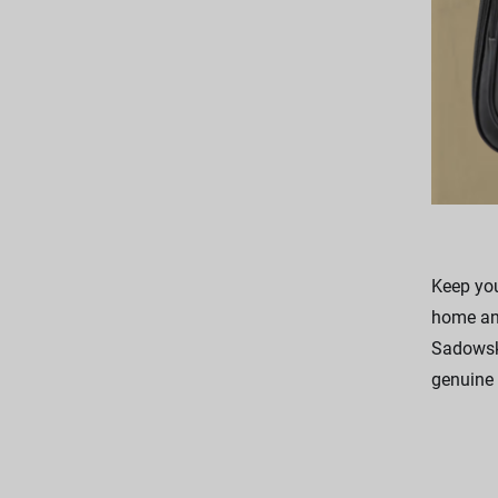
Keep you
home and
Sadowsky
genuine 