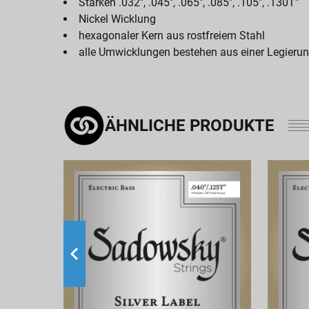
Stärken .032", .045", .065", .085", .105", .130T"
Nickel Wicklung
hexagonaler Kern aus rostfreiem Stahl
alle Umwicklungen bestehen aus einer Legierun
ÄHNLICHE PRODUKTE