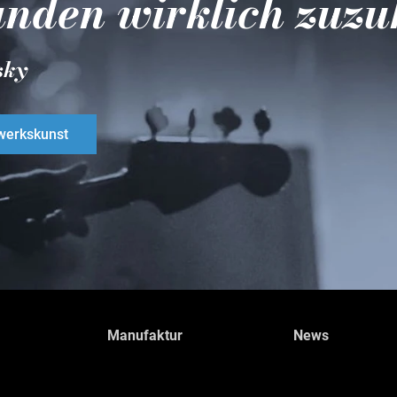
nden wirklich zuzu
sky
erkskunst
Manufaktur
News