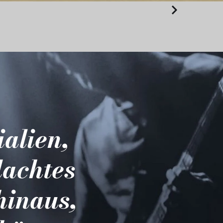
ialien,
dachtes
hinaus,