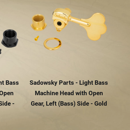
ht Bass
Sadowsky Parts - Light Bass
Sad
 Open
Machine Head with Open
M
Side -
Gear, Left (Bass) Side - Gold
Ge