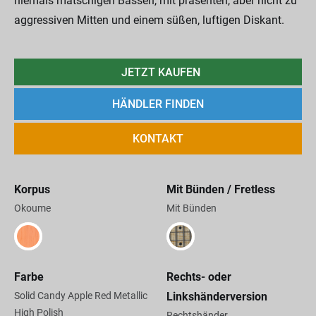
niemals matschigen Bässen, mit präsenten, aber nicht zu
aggressiven Mitten und einem süßen, luftigen Diskant.
JETZT KAUFEN
HÄNDLER FINDEN
KONTAKT
Korpus
Mit Bünden / Fretless
Okoume
Mit Bünden
Farbe
Rechts- oder
Solid Candy Apple Red Metallic
Linkshänderversion
High Polish
Rechtshänder