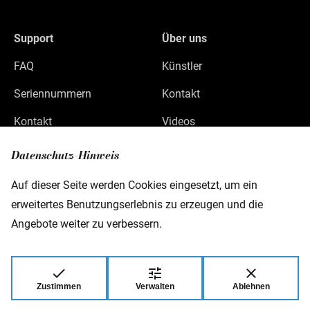
Support
Über uns
FAQ
Künstler
Seriennummern
Kontakt
Kontakt
Videos
Datenschutz
Datenschutz-Hinweis
Impressum
Auf dieser Seite werden Cookies eingesetzt, um ein
erweitertes Benutzungserlebnis zu erzeugen und die
Angebote weiter zu verbessern.
Warwick GmbH & Co Music Equipment KG
Gewerbepark 46
D-08258 Markneukirchen
Zustimmen
Verwalten
Ablehnen
© 2026 Warwick GmbH & Co Music Equipment
KG.