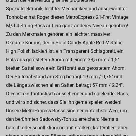
Durch die Verwendung seiner proprietären
Spezialelektronik, leichter Mechaniken und ausgewählter
Tonhölzer hat Roger diesen MetroExpress 21-Fret Vintage
M/J 4-String Bass auf ein ganz anderes Niveau gehoben!
Zu den Merkmalen gehören ein leichter, massiver
Okoume-Korpus, der in Solid Candy Apple Red Metallic
High Polish lackiert ist, ein Transparent Schlagbrett, ein
Hals aus geröstetem Ahorn mit einem 38,5 mm / 1,5"
breiten Sattel sowie ein Griffbrett aus geröstetem Ahorn.
Der Saitenabstand am Steg beträgt 19 mm / 0,75" und
die Länge zwischen allen Saiten beträgt 57 mm / 2,24".
Dies ist ein fantastisch aussehender und spielender Bass,
und wir sind sicher, dass Sie ihn gerne spielen werden!
Unsere MetroExpress-Bässe sind der einfachste Weg, um
den berühmten Sadowsky-Ton zu erreichen: Niemals
harsch oder schrill klingend, mit starken, kraftvollen, aber