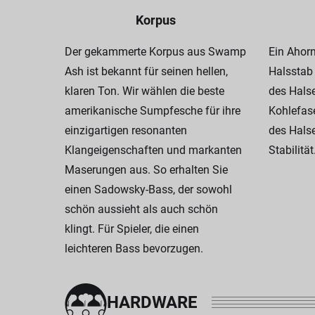
Korpus
Der gekammerte Korpus aus Swamp
Ein Ahor
Ash ist bekannt für seinen hellen,
Halsstab 
klaren Ton. Wir wählen die beste
des Hals
amerikanische Sumpfesche für ihre
Kohlefas
einzigartigen resonanten
des Halse
Klangeigenschaften und markanten
Stabilität
Maserungen aus. So erhalten Sie
einen Sadowsky-Bass, der sowohl
schön aussieht als auch schön
klingt. Für Spieler, die einen
leichteren Bass bevorzugen.
HARDWARE