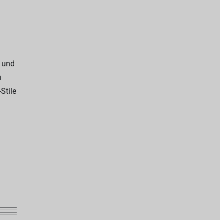
n und
n
Stile