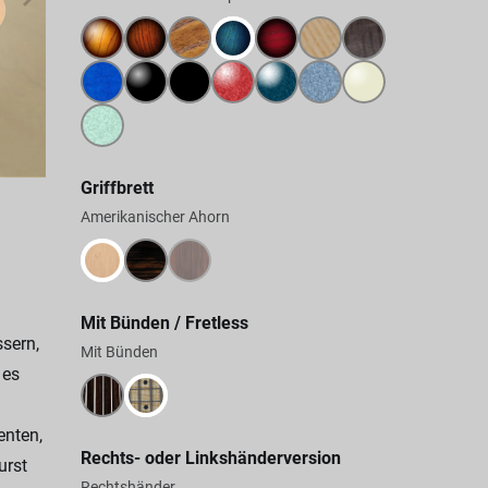
Griffbrett
Amerikanischer Ahorn
Mit Bünden / Fretless
sern,
Mit Bünden
 es
enten,
Rechts- oder Linkshänderversion
urst
Rechtshänder