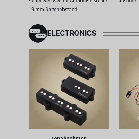
Saitenwechsel mit Chrom-Finish und
aus lang
19 mm Saitenabstand.
ELECTRONICS
Tonabnehmer