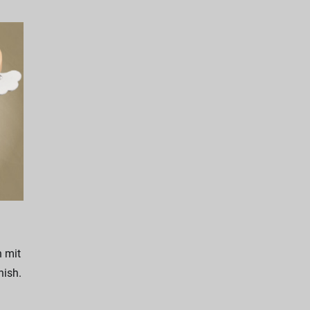
 mit
nish.