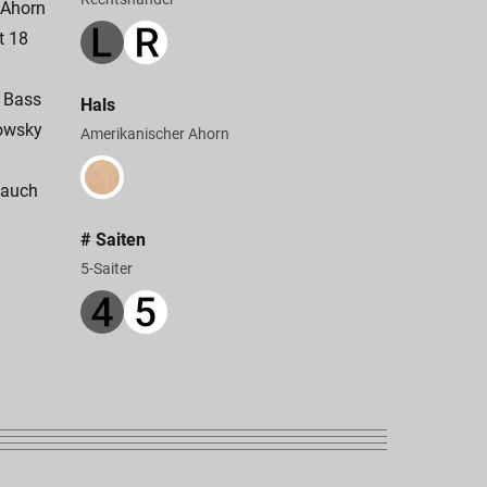
 Ahorn
t 18
r Bass
Hals
dowsky
Amerikanischer Ahorn
 auch
# Saiten
5-Saiter