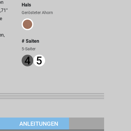
on
Hals
,71"
Gerösteter Ahorn
e
en,
# Saiten
5-Saiter
ANLEITUNGEN