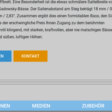
brett. Eine Besonderheit ist die etwas schmälere Sattelbreite v
r Sadowsky-Bässe. Der Saitenabstand am Steg beträgt 18 mm / 0
m / 2,83". Zusammen ergibt dies einen formidablen Bass, den Si
ass der erschwingliche Preis Ihnen Zugang zu dem berühmten
ll klingend, mit starken, kraftvollen, aber nie matschigen Bäss
nd süßen, luftigen Höhen.
EN
KONTAKT
ONEN
MEDIEN
ZUBEHÖR