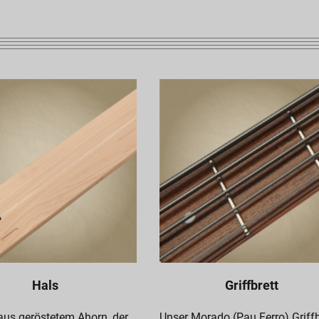
Hals
Griffbrett
aus geröstetem Ahorn, der
Unser Morado (Pau Ferro) Griffb