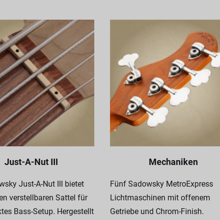
Just-A-Nut III
Mechaniken
sky Just-A-Nut III bietet
Fünf Sadowsky MetroExpress
en verstellbaren Sattel für
Lichtmaschinen mit offenem
ktes Bass-Setup. Hergestellt
Getriebe und Chrom-Finish.