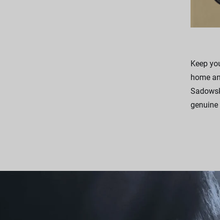
Keep you
home and
Sadowsky
genuine 