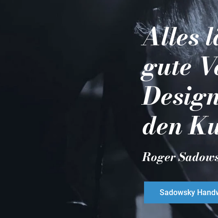
Alles 
gute V
Design
den Ku
Roger Sadow
Sadowsky Handw