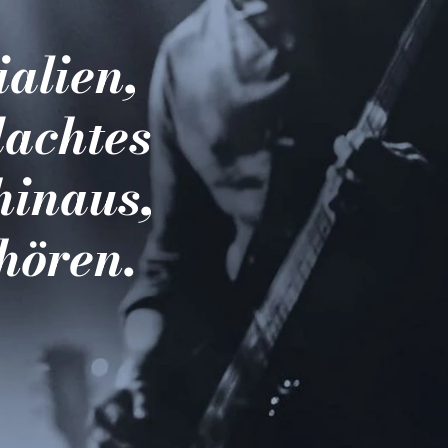
ialien,
dachtes
hinaus,
hören.