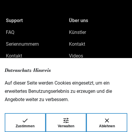
Support
Über uns
FAQ
Künstler
Seriennummern
Kontakt
Kontakt
Videos
Datenschutz
Datenschutz-Hinweis
Impressum
Auf dieser Seite werden Cookies eingesetzt, um ein
erweitertes Benutzungserlebnis zu erzeugen und die
Angebote weiter zu verbessern.
Warwick GmbH & Co Music Equipment KG
Gewerbepark 46
D-08258 Markneukirchen
Zustimmen
Verwalten
Ablehnen
© 2026 Warwick GmbH & Co Music Equipment