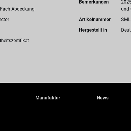
Bemerkungen
2025
-Fach Abdeckung
und 
ector
Artikelnummer
SML
Hergestellt in
Deut
heitszertifikat
Manufaktur
News