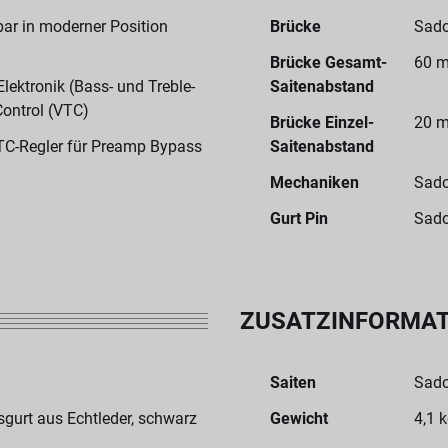
ar in moderner Position
Brücke
Sado
Brücke Gesamt-
60 m
ektronik (Bass- und Treble-
Saitenabstand
Control (VTC)
Brücke Einzel-
20 m
TC-Regler für Preamp Bypass
Saitenabstand
Mechaniken
Sado
Gurt Pin
Sado
ZUSATZINFORMA
Saiten
Sado
urt aus Echtleder, schwarz
Gewicht
4,1 