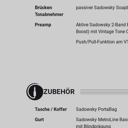
Brücken
passiver Sadowsky Soapb
Tonabnehmer
Preamp
Aktive Sadowsky 2-Band El
Boost) mit Vintage Tone 
Push/Pull-Funktion am V
ZUBEHÖR
Tasche / Koffer
Sadowsky PortaBag
Gurt
Sadowsky MetroLine Bassg
mit Blindprägung