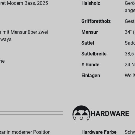
ret Modern Bass, 2025
Halsholz
Gerö
ange
Griffbrettholz
Gest
us mit Mensur über zwei
Mensur
34" 
taways
Sattel
Sado
Sattelbreite
38,5
he
# Bünde
24 N
Einlagen
Weiß
HARDWARE
ar in moderner Position
Hardware Farbe
Sch