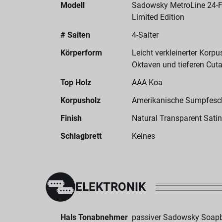
Modell
Sadowsky MetroLine 24-F
Limited Edition
# Saiten
4-Saiter
Körperform
Leicht verkleinerter Korp
Oktaven und tieferen Cu
Top Holz
AAA Koa
Korpusholz
Amerikanische Sumpfesc
Finish
Natural Transparent Satin
Schlagbrett
Keines
ELEKTRONIK
Hals Tonabnehmer
passiver Sadowsky Soapb