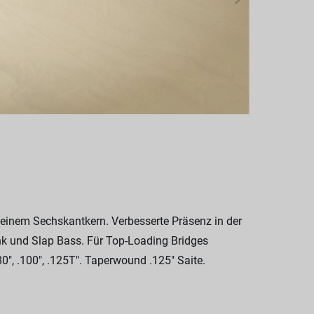
er einem Sechskantkern. Verbesserte Präsenz in der
nk und Slap Bass. Für Top-Loading Bridges
0", .100", .125T". Taperwound .125" Saite.