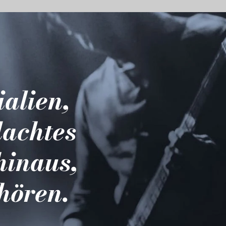
ialien,
dachtes
hinaus,
hören.