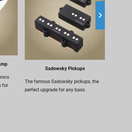
Nothing c
your Sado
amp
Sadowsky Pickups
genuine S
nics
genuine l
The famous Sadowsky pickups, the
 for
nylon.
perfect upgrade for any bass.