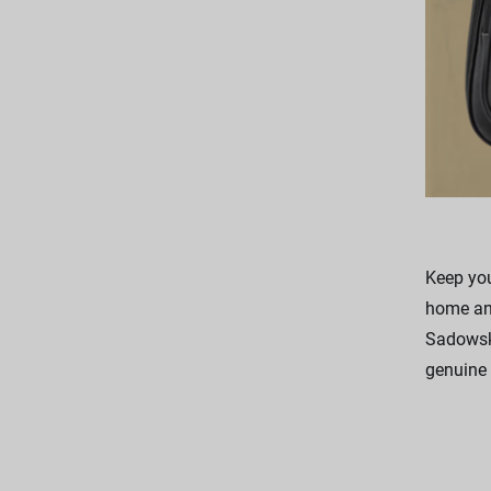
Keep you
home and
Sadowsky
genuine 