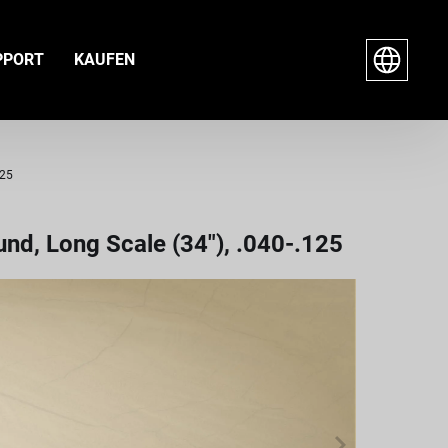
PPORT
KAUFEN
125
und, Long Scale (34"), .040-.125