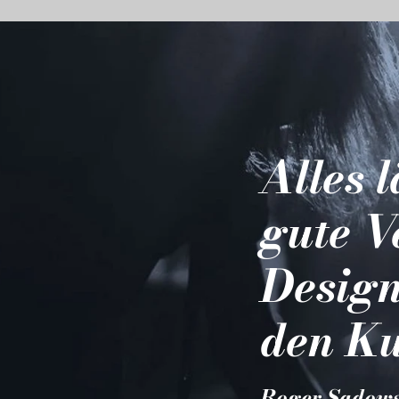
Alles 
gute V
Design
den Ku
Roger Sadow