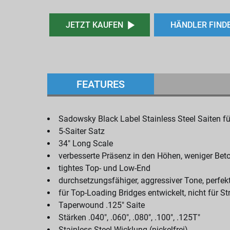
JETZT KAUFEN
HÄNDLER FIND
FEATURES
Sadowsky Black Label Stainless Steel Saiten fü
5-Saiter Satz
34" Long Scale
verbesserte Präsenz in den Höhen, weniger Beto
tightes Top- und Low-End
durchsetzungsfähiger, aggressiver Tone, perfek
für Top-Loading Bridges entwickelt, nicht für 
Taperwound .125" Saite
Stärken .040", .060", .080", .100", .125T"
Stainless Steel Wicklung (nickelfrei)