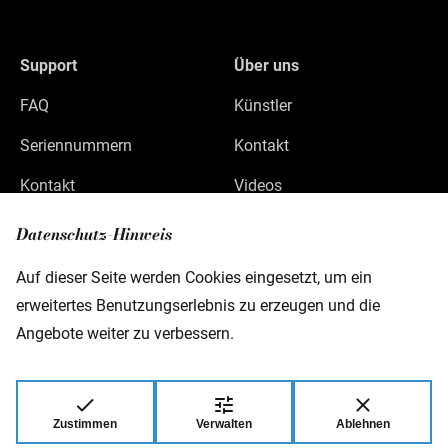
Support
Über uns
FAQ
Künstler
Seriennummern
Kontakt
Kontakt
Videos
Datenschutz
Datenschutz-Hinweis
Impressum
Auf dieser Seite werden Cookies eingesetzt, um ein
erweitertes Benutzungserlebnis zu erzeugen und die
Angebote weiter zu verbessern.
Warwick GmbH & Co Music Equipment KG
Gewerbepark 46
D-08258 Markneukirchen
Zustimmen
Verwalten
Ablehnen
© 2026 Warwick GmbH & Co Music Equipment
KG.