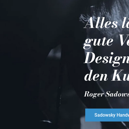
Alles 
gute V
Design
den Ku
Roger Sadow
Sadowsky Handw