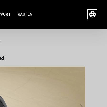
PPORT
KAUFEN
d
nd