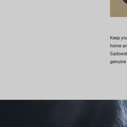
Keep you
home and
Sadowsky
genuine 