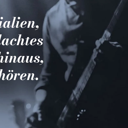
ialien,
dachtes
hinaus,
hören.