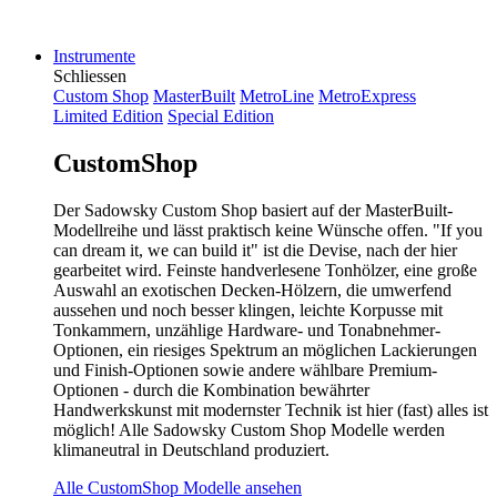
Instrumente
Schliessen
Custom Shop
MasterBuilt
MetroLine
MetroExpress
Limited Edition
Special Edition
CustomShop
Der Sadowsky Custom Shop basiert auf der MasterBuilt-
Modellreihe und lässt praktisch keine Wünsche offen. "If you
can dream it, we can build it" ist die Devise, nach der hier
gearbeitet wird. Feinste handverlesene Tonhölzer, eine große
Auswahl an exotischen Decken-Hölzern, die umwerfend
aussehen und noch besser klingen, leichte Korpusse mit
Tonkammern, unzählige Hardware- und Tonabnehmer-
Optionen, ein riesiges Spektrum an möglichen Lackierungen
und Finish-Optionen sowie andere wählbare Premium-
Optionen - durch die Kombination bewährter
Handwerkskunst mit modernster Technik ist hier (fast) alles ist
möglich! Alle Sadowsky Custom Shop Modelle werden
klimaneutral in Deutschland produziert.
Alle CustomShop Modelle ansehen