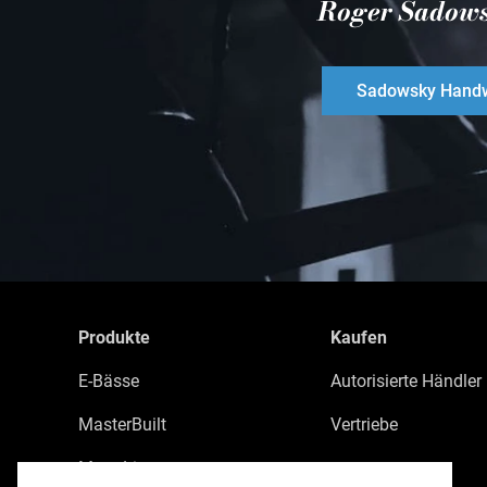
Roger Sadow
Sadowsky Handw
Produkte
Kaufen
E-Bässe
Autorisierte Händler
MasterBuilt
Vertriebe
MetroLine