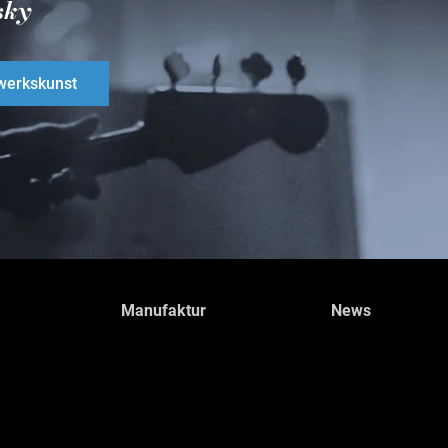
sky
erkskunst
Manufaktur
News