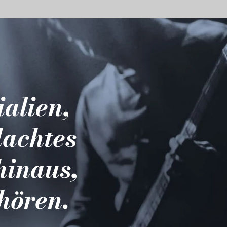
ialien,
dachtes
hinaus,
hören.