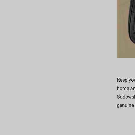
Keep you
home and
Sadowsky
genuine 