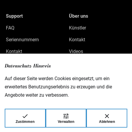
Support
Über uns
FAQ
Künstler
Seriennummern
Kontakt
Kontakt
Videos
Datenschutz
Datenschutz-Hinweis
Impressum
Auf dieser Seite werden Cookies eingesetzt, um ein
erweitertes Benutzungserlebnis zu erzeugen und die
Angebote weiter zu verbessern.
Warwick GmbH & Co Music Equipment KG
Gewerbepark 46
D-08258 Markneukirchen
Zustimmen
Verwalten
Ablehnen
© 2026 Warwick GmbH & Co Music Equipment
KG.