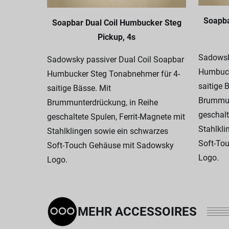
Soapba
Soapbar Dual Coil Humbucker Steg
Pickup, 4s
Sadowsk
Sadowsky passiver Dual Coil Soapbar
Humbuck
Humbucker Steg Tonabnehmer für 4-
saitige 
saitige Bässe. Mit
Brummun
Brummunterdrückung, in Reihe
geschalt
geschaltete Spulen, Ferrit-Magnete mit
Stahlkli
Stahlklingen sowie ein schwarzes
Soft-To
Soft-Touch Gehäuse mit Sadowsky
Logo.
Logo.
MEHR ACCESSOIRES