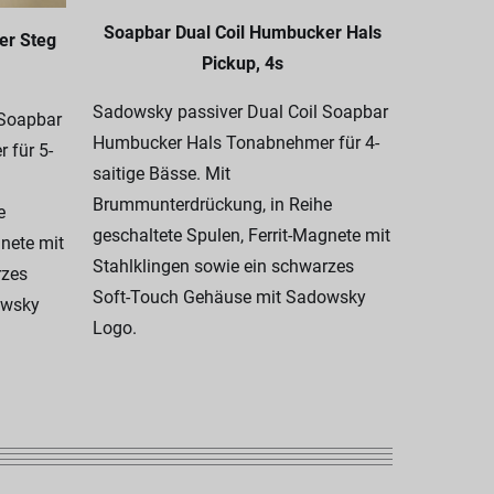
Soapbar Dual Coil Humbucker Hals
er Steg
Pickup, 4s
Soapbar 
Sadowsky passiver Dual Coil Soapbar
 Soapbar
Humbucker Hals Tonabnehmer für 4-
 für 5-
Sadowsky
saitige Bässe. Mit
Humbucke
Brummunterdrückung, in Reihe
e
Steg) für 
geschaltete Spulen, Ferrit-Magnete mit
gnete mit
Brummunt
Stahlklingen sowie ein schwarzes
rzes
geschalte
Soft-Touch Gehäuse mit Sadowsky
owsky
Stahlklin
Logo.
Soft-Tou
Logo.