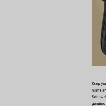
Keep you
home and
Sadowsky
genuine 