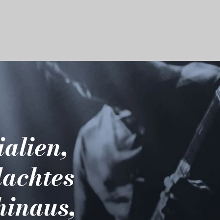
ialien,
dachtes
hinaus,