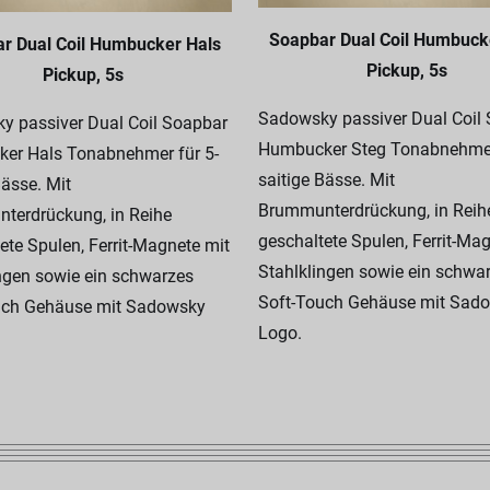
Soapbar Dual Coil Humbuck
r Dual Coil Humbucker Hals
Pickup, 5s
Pickup, 5s
Sadowsky passiver Dual Coil
y passiver Dual Coil Soapbar
Humbucker Steg Tonabnehmer
er Hals Tonabnehmer für 5-
saitige Bässe. Mit
Bässe. Mit
Brummunterdrückung, in Reih
terdrückung, in Reihe
geschaltete Spulen, Ferrit-Ma
ete Spulen, Ferrit-Magnete mit
Stahlklingen sowie ein schwa
ngen sowie ein schwarzes
Soft-Touch Gehäuse mit Sad
uch Gehäuse mit Sadowsky
Logo.