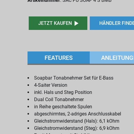
Artikelnummer
: SAC PU SOAP 4 S BMB
JETZT KAUFEN
HÄNDLER FIND
FEATURES
ANLEITUNG
Soapbar Tonabnehmer Set für E-Bass
4-Saiter Version
inkl. Hals und Steg Position
Dual Coil Tonabnehmer
in Reihe geschaltete Spulen
abgeschirmtes, 2-adriges Anschlusskabel
Gleichstromwiderstand (Hals): 6,1 kOhm
Gleichstromwiderstand (Steg): 6,9 kOhm