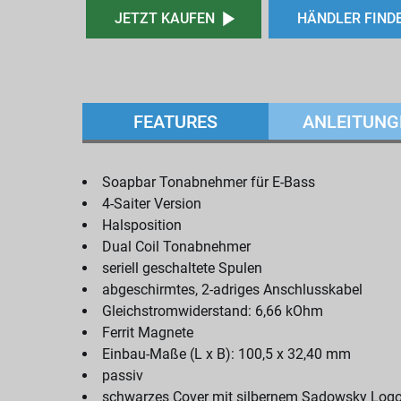
JETZT KAUFEN
HÄNDLER FIND
FEATURES
ANLEITUNG
Soapbar Tonabnehmer für E-Bass
4-Saiter Version
Halsposition
Dual Coil Tonabnehmer
seriell geschaltete Spulen
abgeschirmtes, 2-adriges Anschlusskabel
Gleichstromwiderstand: 6,66 kOhm
Ferrit Magnete
Einbau-Maße (L x B): 100,5 x 32,40 mm
passiv
schwarzes Cover mit silbernem Sadowsky Log