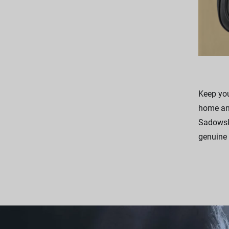
Keep you
home and
Sadowsky
genuine 