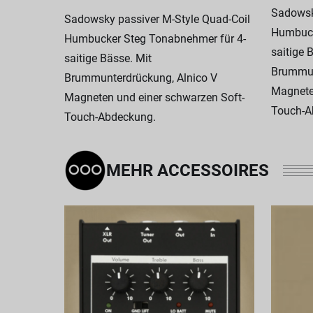
Sadowsk
Sadowsky passiver M-Style Quad-Coil
Humbuck
Humbucker Steg Tonabnehmer für 4-
saitige 
saitige Bässe. Mit
Brummun
Brummunterdrückung, Alnico V
Magnete
Magneten und einer schwarzen Soft-
Touch-A
Touch-Abdeckung.
MEHR ACCESSOIRES