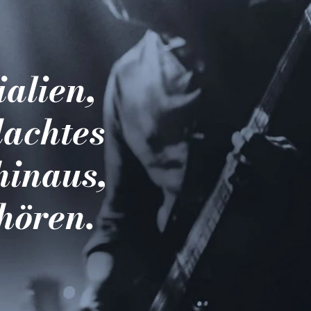
ialien,
dachtes
hinaus,
hören.