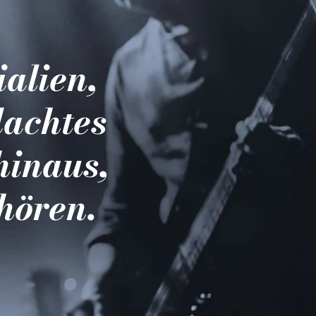
ialien,
dachtes
hinaus,
hören.