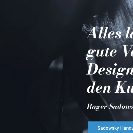
Alles 
gute V
Design
den Ku
Roger Sadow
Sadowsky Handw