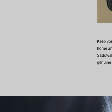
Keep you
home and
Sadowsky
genuine 