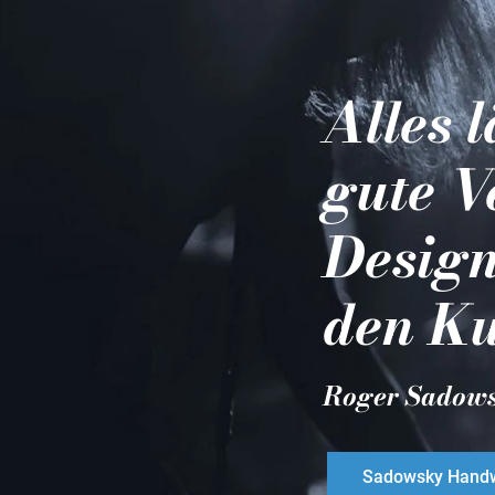
Alles 
gute V
Design
den Ku
Roger Sadow
Sadowsky Handw