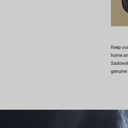
Keep you
home and
Sadowsky
genuine 