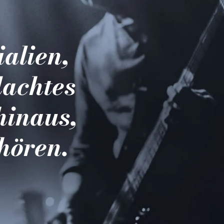
ialien,
dachtes
hinaus,
hören.