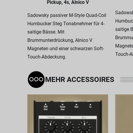
Pickup, 4s, Alnico V
Sadowsk
Sadowsky passiver M-Style Quad-Coil
Humbuck
Humbucker Steg Tonabnehmer für 4-
saitige 
saitige Bässe. Mit
Brummun
Brummunterdrückung, Alnico V
Magnete
Magneten und einer schwarzen Soft-
Touch-A
Touch-Abdeckung.
MEHR ACCESSOIRES