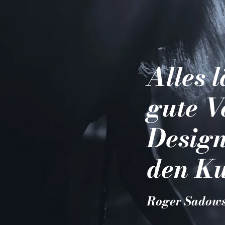
Alles 
gute V
Design
den Ku
Roger Sadow