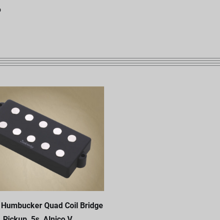
o
 Humbucker Quad Coil Bridge
Pickup, 5s, Alnico V