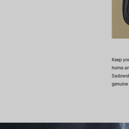
Keep you
home and
Sadowsky
genuine 