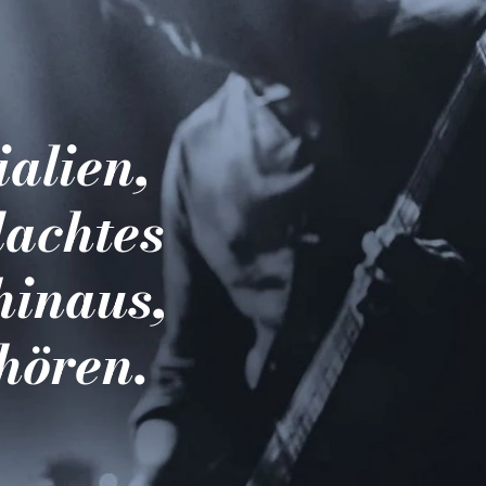
ialien,
dachtes
hinaus,
hören.