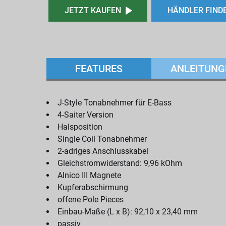
JETZT KAUFEN
HÄNDLER FIND
FEATURES
ANLEITUNG
J-Style Tonabnehmer für E-Bass
4-Saiter Version
Halsposition
Single Coil Tonabnehmer
2-adriges Anschlusskabel
Gleichstromwiderstand: 9,96 kOhm
Alnico III Magnete
Kupferabschirmung
offene Pole Pieces
Einbau-Maße (L x B): 92,10 x 23,40 mm
passiv