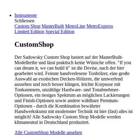
Instrumente
Schliessen
Custom Shop
MasterBuilt
MetroLine
MetroExpress
Limited Edition
Special Edition
CustomShop
Der Sadowsky Custom Shop basiert auf der MasterBuilt-
Modellreihe und lässt praktisch keine Wünsche offen. "If you
can dream it, we can build it" ist die Devise, nach der hier
gearbeitet wird. Feinste handverlesene Tonhölzer, eine große
Auswahl an exotischen Decken-Hölzern, die umwerfend
aussehen und noch besser klingen, leichte Korpusse mit
Tonkammern, unzählige Hardware- und Tonabnehmer-
Optionen, ein riesiges Spektrum an möglichen Lackierungen
und Finish-Optionen sowie andere wählbare Premium-
Optionen - durch die Kombination bewährter
Handwerkskunst mit modernster Technik ist hier (fast) alles ist
möglich! Alle Sadowsky Custom Shop Modelle werden
klimaneutral in Deutschland produziert.
Alle CustomShop Modelle ansehen