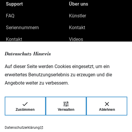
Support
Über uns
FAQ
Künstler
Seriennummern
Kontakt
Kontakt
Videos
Datenschutz
Datenschutz-Hinweis
Impressum
Auf dieser Seite werden Cookies eingesetzt, um ein
erweitertes Benutzungserlebnis zu erzeugen und die
Angebote weiter zu verbessern.
Warwick GmbH & Co Music Equipment KG
Gewerbepark 46
D-08258 Markneukirchen
Zustimmen
Verwalten
Ablehnen
© 2026 Warwick GmbH & Co Music Equipment
KG.
Datenschutzerklärung