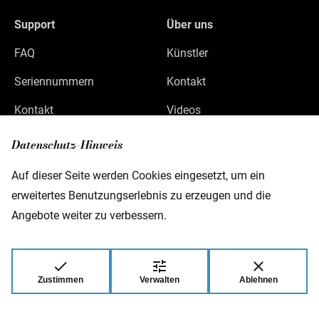
Support
Über uns
FAQ
Künstler
Seriennummern
Kontakt
Kontakt
Videos
Datenschutz
Datenschutz-Hinweis
Impressum
Auf dieser Seite werden Cookies eingesetzt, um ein
erweitertes Benutzungserlebnis zu erzeugen und die
Angebote weiter zu verbessern.
Warwick GmbH & Co Music Equipment KG
Gewerbepark 46
D-08258 Markneukirchen
Zustimmen
Verwalten
Ablehnen
© 2026 Warwick GmbH & Co Music Equipment
KG.