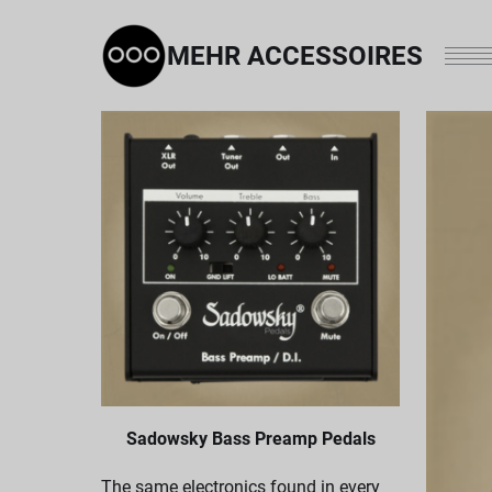
MEHR ACCESSOIRES
Sadowsky Bass Preamp Pedals
The same electronics found in every