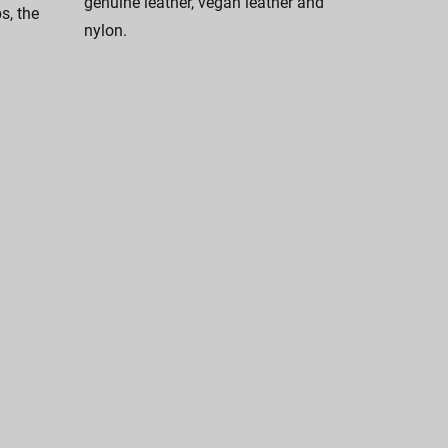
genuine leather, vegan leather and
, the
nylon.