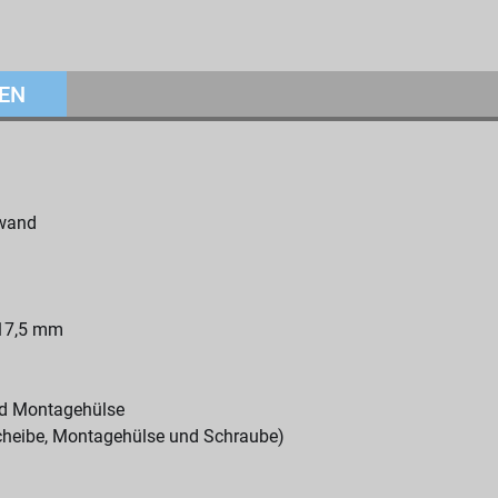
EN
fwand
17,5 mm
und Montagehülse
egscheibe, Montagehülse und Schraube)