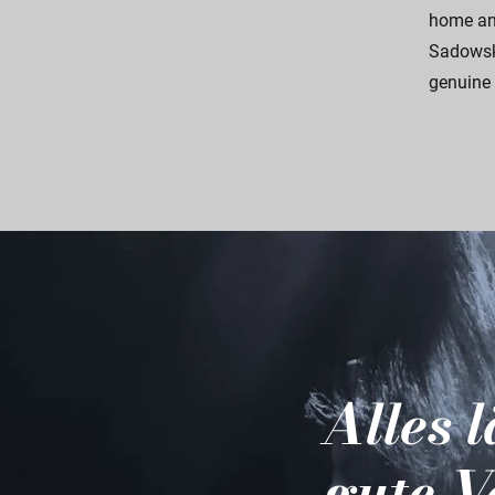
home and
Sadowsky
genuine 
Alles 
gute V