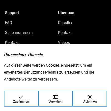
Support
Über uns
FAQ
Künstler
Seriennummern
Kontakt
Kontakt
Videos
Datenschutz
Datenschutz-Hinweis
Impressum
Auf dieser Seite werden Cookies eingesetzt, um ein
erweitertes Benutzungserlebnis zu erzeugen und die
Angebote weiter zu verbessern.
Warwick GmbH & Co Music Equipment KG
Gewerbepark 46
D-08258 Markneukirchen
Zustimmen
Verwalten
Ablehnen
© 2026 Warwick GmbH & Co Music Equipment
KG.