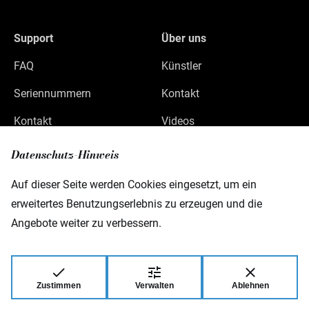
Support
Über uns
FAQ
Künstler
Seriennummern
Kontakt
Kontakt
Videos
Datenschutz
Datenschutz-Hinweis
Impressum
Auf dieser Seite werden Cookies eingesetzt, um ein
erweitertes Benutzungserlebnis zu erzeugen und die
Angebote weiter zu verbessern.
Warwick GmbH & Co Music Equipment KG
Gewerbepark 46
D-08258 Markneukirchen
Zustimmen
Verwalten
Ablehnen
© 2026 Warwick GmbH & Co Music Equipment
KG.