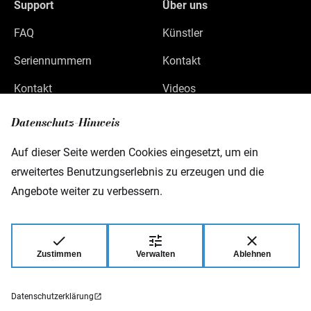
Support
Über uns
FAQ
Künstler
Seriennummern
Kontakt
Kontakt
Videos
Datenschutz
Datenschutz-Hinweis
Impressum
Auf dieser Seite werden Cookies eingesetzt, um ein
erweitertes Benutzungserlebnis zu erzeugen und die
Angebote weiter zu verbessern.
Warwick GmbH & Co Music Equipment KG
Gewerbepark 46
D-08258 Markneukirchen
Zustimmen
Verwalten
Ablehnen
© 2026 Warwick GmbH & Co Music Equipment
KG.
Datenschutzerklärung