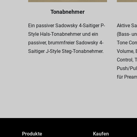
Tonabnehmer
Ein passiver Sadowsky 4-Saitiger P-
Aktive S
Style Hals-Tonabnehmer und ein
(Bass- un
passiver, brummfreier Sadowsky 4-
Tone Cont
Saitiger J-Style Steg-Tonabnehmer.
Volume, 
Control, 
Push/Pul
für Prea
Produkte
Kaufen