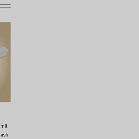
 mit
nish.