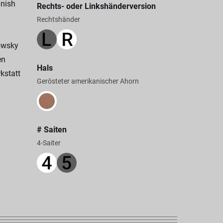
inish
Rechts- oder Linkshänderversion
Rechtshänder
owsky
en
Hals
kstatt
Gerösteter amerikanischer Ahorn
# Saiten
4-Saiter