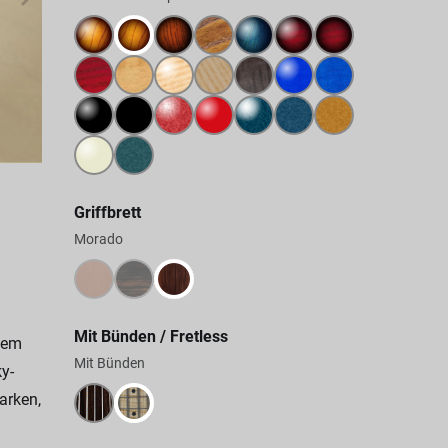
Griffbrett
Morado
Mit Bünden / Fretless
hem
Mit Bünden
y-
arken,