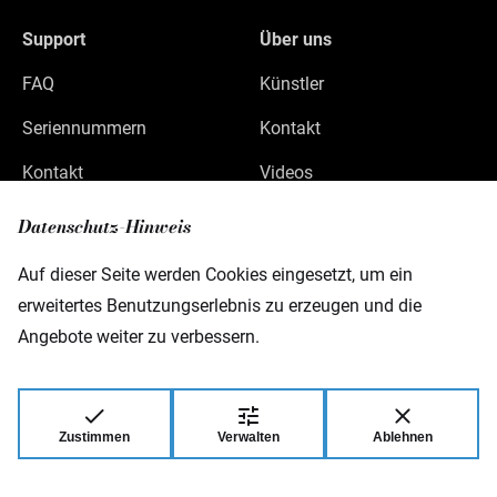
Support
Über uns
FAQ
Künstler
Seriennummern
Kontakt
Kontakt
Videos
Datenschutz
Datenschutz-Hinweis
Impressum
Auf dieser Seite werden Cookies eingesetzt, um ein
erweitertes Benutzungserlebnis zu erzeugen und die
Angebote weiter zu verbessern.
Warwick GmbH & Co Music Equipment KG
Gewerbepark 46
D-08258 Markneukirchen
Zustimmen
Verwalten
Ablehnen
© 2026 Warwick GmbH & Co Music Equipment
KG.