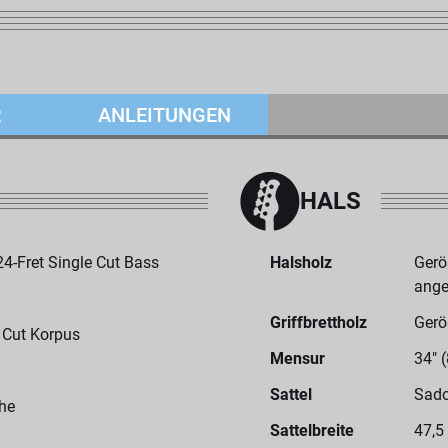
R
ANLEITUNGEN
HALS
-Fret Single Cut Bass
Halsholz
Gerö
ange
Griffbrettholz
Gerö
e Cut Korpus
Mensur
34" 
Sattel
Sado
he
Sattelbreite
47,5