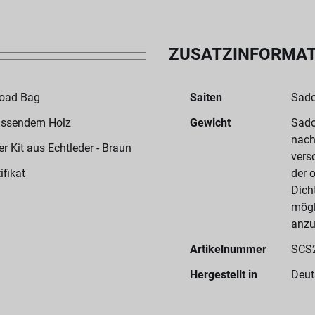
ZUSATZINFORMA
Road Bag
Saiten
Sado
assendem Holz
Gewicht
Sado
nach
 Kit aus Echtleder - Braun
vers
ifikat
der 
Dich
mögl
anzu
Artikelnummer
SCS
Hergestellt in
Deut