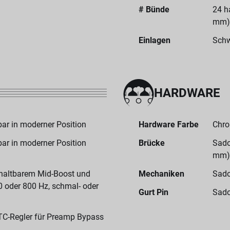
# Bünde
24 h
mm)
Einlagen
Schw
HARDWARE
ar in moderner Position
Hardware Farbe
Chr
ar in moderner Position
Brücke
Sado
mm)
haltbarem Mid-Boost und
Mechaniken
Sado
 oder 800 Hz, schmal- oder
Gurt Pin
Sado
TC-Regler für Preamp Bypass