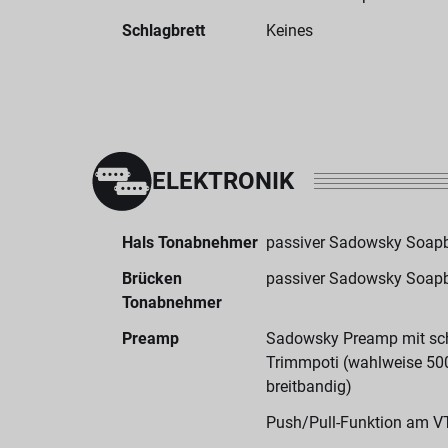
Schlagbrett
Keines
ELEKTRONIK
Hals Tonabnehmer
passiver Sadowsky Soapb
Brücken
passiver Sadowsky Soapb
Tonabnehmer
Preamp
Sadowsky Preamp mit sc
Trimmpoti (wahlweise 500
breitbandig)
Push/Pull-Funktion am V