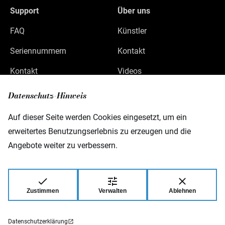
Support
Über uns
FAQ
Künstler
Seriennummern
Kontakt
Kontakt
Videos
Datenschutz
Datenschutz-Hinweis
Impressum
Auf dieser Seite werden Cookies eingesetzt, um ein
erweitertes Benutzungserlebnis zu erzeugen und die
Angebote weiter zu verbessern.
Warwick GmbH & Co Music Equipment KG
Gewerbepark 46
D-08258 Markneukirchen
Zustimmen
Verwalten
Ablehnen
© 2026 Warwick GmbH & Co Music Equipment
KG.
Datenschutzerklärung