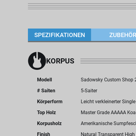
SPEZIFIKATIONEN
ZUBEHÖ
KORPUS
Modell
Sadowsky Custom Shop 24
# Saiten
5-Saiter
Körperform
Leicht verkleinerter Singl
Top Holz
Master Grade AAAAA Koa 
Korpusholz
Amerikanische Sumpfesc
Finish
Natural Transparent High