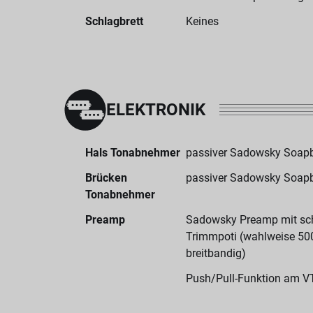
Schlagbrett
Keines
ELEKTRONIK
Hals Tonabnehmer
passiver Sadowsky Soapb
Brücken
passiver Sadowsky Soapb
Tonabnehmer
Preamp
Sadowsky Preamp mit sc
Trimmpoti (wahlweise 500
breitbandig)
Push/Pull-Funktion am V