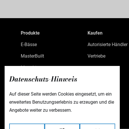
Produkte
Kaufen
E-Bässe
Autorisierte Händler
MasterBuilt
Vertriebe
MetroLine
Datenschutz-Hinweis
MetroExpress
Limited Edition
Auf dieser Seite werden Cookies eingesetzt, um ein
erweitertes Benutzungserlebnis zu erzeugen und die
Custom Shop
Angebote weiter zu verbessern.
Zubehör