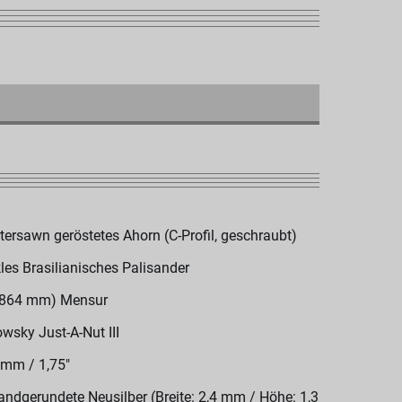
tersawn geröstetes Ahorn (C-Profil, geschraubt)
les Brasilianisches Palisander
(864 mm) Mensur
wsky Just-A-Nut III
 mm / 1,75"
andgerundete Neusilber (Breite: 2,4 mm / Höhe: 1,3