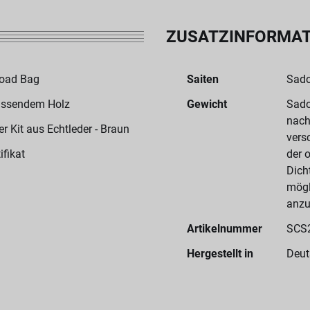
ZUSATZINFORMA
Road Bag
Saiten
Sado
assendem Holz
Gewicht
Sado
nach
 Kit aus Echtleder - Braun
vers
ifikat
der 
Dich
mögl
anzu
Artikelnummer
SCS
Hergestellt in
Deut