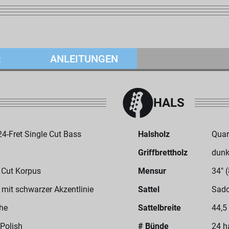
R
ANLEITUNGEN
HALS
-Fret Single Cut Bass
Halsholz
Quar
Griffbrettholz
dunk
e Cut Korpus
Mensur
34" 
mit schwarzer Akzentlinie
Sattel
Sado
he
Sattelbreite
44,5
 Polish
# Bünde
24 h