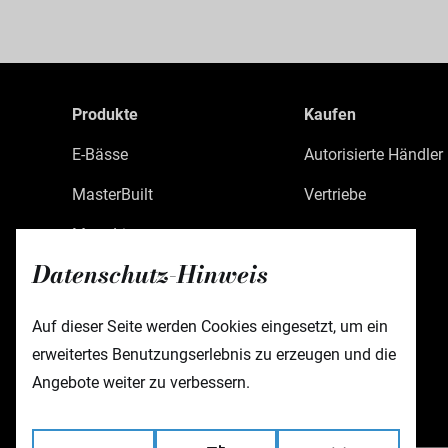
Produkte
Kaufen
E-Bässe
Autorisierte Händler
MasterBuilt
Vertriebe
MetroLine
Datenschutz-Hinweis
MetroExpress
Limited Edition
Auf dieser Seite werden Cookies eingesetzt, um ein
erweitertes Benutzungserlebnis zu erzeugen und die
Custom Shop
Angebote weiter zu verbessern.
Zubehör