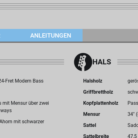
R
ANLEITUNGEN
HALS
4-Fret Modern Bass
Halsholz
gerö
Griffbrettholz
schw
us mit Mensur über zwei
Kopfplattenholz
Pass
taways
Mensur
34" 
Ahorn mit schwarzer
Sattel
Sado
Sattelbreite
47,5