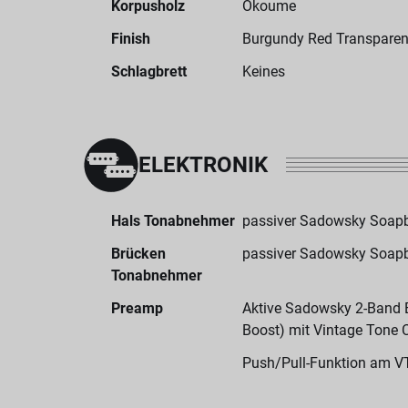
Korpusholz
Okoume
Finish
Burgundy Red Transparent
Schlagbrett
Keines
ELEKTRONIK
Hals Tonabnehmer
passiver Sadowsky Soapb
Brücken
passiver Sadowsky Soapb
Tonabnehmer
Preamp
Aktive Sadowsky 2-Band El
Boost) mit Vintage Tone 
Push/Pull-Funktion am V