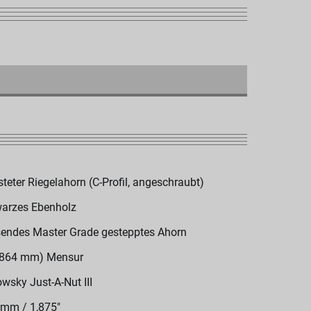
steter Riegelahorn (C-Profil, angeschraubt)
arzes Ebenholz
endes Master Grade gestepptes Ahorn
(864 mm) Mensur
wsky Just-A-Nut III
 mm / 1,875"