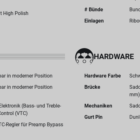
# Bünde
Bund
 High Polish
Einlagen
Ribo
HARDWARE
ar in moderner Position
Hardware Farbe
Sch
ar in moderner Position
Brücke
Sado
mm)
ektronik (Bass- und Treble-
Mechaniken
Sado
Control (VTC)
Gurt Pin
Dunl
TC-Regler für Preamp Bypass