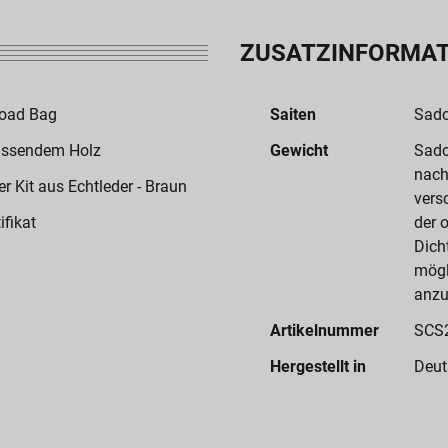
ZUSATZINFORMA
Road Bag
Saiten
Sado
assendem Holz
Gewicht
Sado
nach
 Kit aus Echtleder - Braun
vers
ifikat
der 
Dich
mögl
anzu
Artikelnummer
SCS
Hergestellt in
Deut