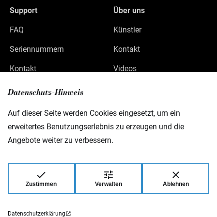
Support
Über uns
FAQ
Künstler
Seriennummern
Kontakt
Kontakt
Videos
Datenschutz
Datenschutz-Hinweis
Impressum
Auf dieser Seite werden Cookies eingesetzt, um ein
erweitertes Benutzungserlebnis zu erzeugen und die
Angebote weiter zu verbessern.
Warwick GmbH & Co Music Equipment KG
Gewerbepark 46
D-08258 Markneukirchen
Zustimmen
Verwalten
Ablehnen
© 2026 Warwick GmbH & Co Music Equipment
KG.
Datenschutzerklärung