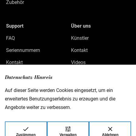
Zubehör
Support
Über uns
FAQ
Künstler
Seriennummern
Kontakt
Kontakt
Videos
Datenschutz
Datenschutz-Hinweis
Impressum
Auf dieser Seite werden Cookies eingesetzt, um ein
erweitertes Benutzungserlebnis zu erzeugen und die
Angebote weiter zu verbessern.
Warwick GmbH & Co Music Equipment KG
Gewerbepark 46
D-08258 Markneukirchen
Zustimmen
Verwalten
Ablehnen
© 2026 Warwick GmbH & Co Music Equipment