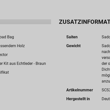
ZUSATZINFORMA
Road Bag
Saiten
Sado
assendem Holz
Gewicht
Sado
nach
ector
vers
 Kit aus Echtleder - Braun
der 
Dich
ifikat
mögl
anzu
Artikelnummer
SCS
Hergestellt in
Deut