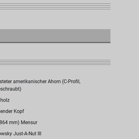
steter amerikanischer Ahorn (C-Profil,
schraubt)
holz
ender Kopf
(864 mm) Mensur
wsky Just-A-Nut III