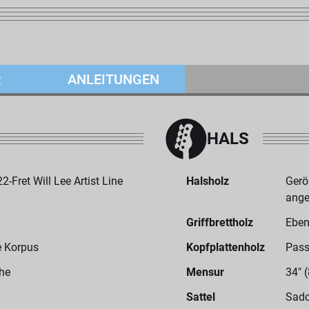
R
ANLEITUNGEN
HALS
Fret Will Lee Artist Line
Halsholz
Gerö
ange
Griffbrettholz
Eben
le Korpus
Kopfplattenholz
Pass
he
Mensur
34" 
Sattel
Sado