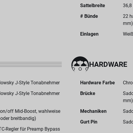
Sattelbreite
36,8
# Bünde
22 h
mm)
Einlagen
Weiß
HARDWARE
adowsky J-Style Tonabnehmer
Hardware Farbe
Chr
adowsky J-Style Tonabnehmer
Brücke
Sado
mm)
on/off Mid-Boost, wahlweise
Mechaniken
Sado
oder breitbandig)
Gurt Pin
Sado
TC-Regler für Preamp Bypass