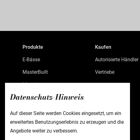
Produkte
Kaufen
E-Bässe
Autorisierte Händler
MasterBuilt
Vertriebe
MetroLine
Datenschutz-Hinweis
MetroExpress
Limited Edition
Auf dieser Seite werden Cookies eingesetzt, um ein
erweitertes Benutzungserlebnis zu erzeugen und die
Custom Shop
Angebote weiter zu verbessern.
Zubehör