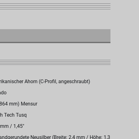
ikanischer Ahorn (C-Profil, angeschraubt)
ado
(864 mm) Mensur
h Tech Tusq
 mm / 1,45"
andgerundete Neusilber (Breite: 2,4 mm / Höhe: 1,3