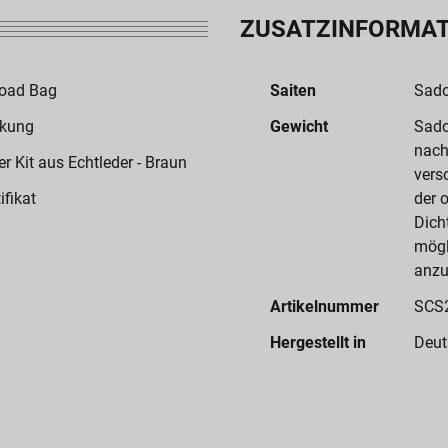
ZUSATZINFORMA
Road Bag
Saiten
Sado
ckung
Gewicht
Sado
nach
 Kit aus Echtleder - Braun
vers
ifikat
der 
Dich
mögl
anzu
Artikelnummer
SCS
Hergestellt in
Deut