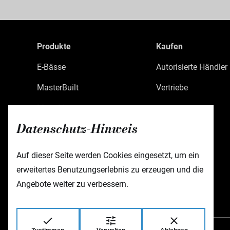
Produkte
Kaufen
E-Bässe
Autorisierte Händler
MasterBuilt
Vertriebe
MetroLine
Datenschutz-Hinweis
MetroExpress
Limited Edition
Auf dieser Seite werden Cookies eingesetzt, um ein
erweitertes Benutzungserlebnis zu erzeugen und die
Custom Shop
Angebote weiter zu verbessern.
Zubehör