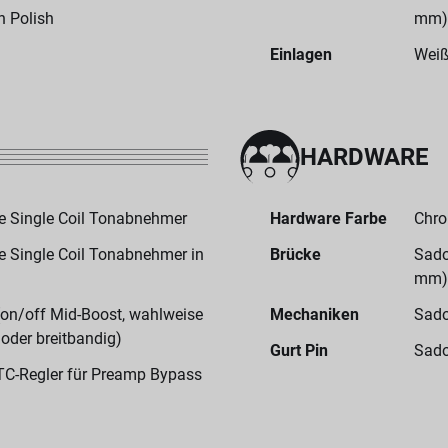
h Polish
mm)
Einlagen
Weiß
HARDWARE
e Single Coil Tonabnehmer
Hardware Farbe
Chr
e Single Coil Tonabnehmer in
Brücke
Sado
mm)
on/off Mid-Boost, wahlweise
Mechaniken
Sado
oder breitbandig)
Gurt Pin
Sado
TC-Regler für Preamp Bypass