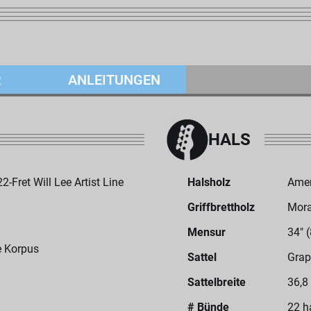
R
ANLEITUNGEN
HALS
Fret Will Lee Artist Line
Halsholz
Amer
Griffbrettholz
Mor
Mensur
34" 
le Korpus
Sattel
Grap
Sattelbreite
36,8
# Bünde
22 h