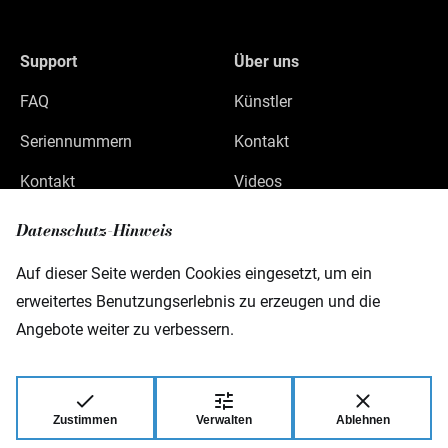
Support
Über uns
FAQ
Künstler
Seriennummern
Kontakt
Kontakt
Videos
Datenschutz
Datenschutz-Hinweis
Impressum
Auf dieser Seite werden Cookies eingesetzt, um ein
erweitertes Benutzungserlebnis zu erzeugen und die
Angebote weiter zu verbessern.
Warwick GmbH & Co Music Equipment KG
Gewerbepark 46
D-08258 Markneukirchen
Zustimmen
Verwalten
Ablehnen
© 2026 Warwick GmbH & Co Music Equipment
KG.