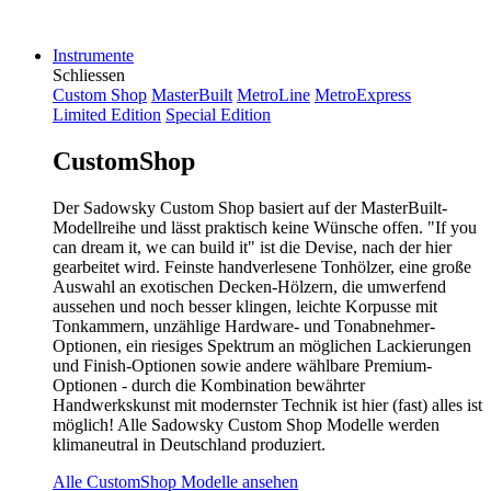
Instrumente
Schliessen
Custom Shop
MasterBuilt
MetroLine
MetroExpress
Limited Edition
Special Edition
CustomShop
Der Sadowsky Custom Shop basiert auf der MasterBuilt-
Modellreihe und lässt praktisch keine Wünsche offen. "If you
can dream it, we can build it" ist die Devise, nach der hier
gearbeitet wird. Feinste handverlesene Tonhölzer, eine große
Auswahl an exotischen Decken-Hölzern, die umwerfend
aussehen und noch besser klingen, leichte Korpusse mit
Tonkammern, unzählige Hardware- und Tonabnehmer-
Optionen, ein riesiges Spektrum an möglichen Lackierungen
und Finish-Optionen sowie andere wählbare Premium-
Optionen - durch die Kombination bewährter
Handwerkskunst mit modernster Technik ist hier (fast) alles ist
möglich! Alle Sadowsky Custom Shop Modelle werden
klimaneutral in Deutschland produziert.
Alle CustomShop Modelle ansehen