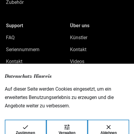
Zubehör
Support
Über uns
FAQ
Künstler
Seriennummern
Kontakt
Kontakt
Videos
Datenschutz
Datenschutz-Hinweis
Impressum
Auf dieser Seite werden Cookies eingesetzt, um ein
erweitertes Benutzungserlebnis zu erzeugen und die
Angebote weiter zu verbessern.
Warwick GmbH & Co Music Equipment KG
Gewerbepark 46
D-08258 Markneukirchen
Zustimmen
Verwalten
Ablehnen
© 2026 Warwick GmbH & Co Music Equipment