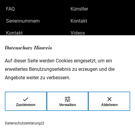
FAQ
Künstler
Seriennummern
Kontakt
Kontakt
Videos
Datenschutz
Datenschutz-Hinweis
Impressum
Auf dieser Seite werden Cookies eingesetzt, um ein
erweitertes Benutzungserlebnis zu erzeugen und die
Angebote weiter zu verbessern.
Warwick GmbH & Co Music Equipment KG
Gewerbepark 46
D-08258 Markneukirchen
Zustimmen
Verwalten
Ablehnen
© 2026 Warwick GmbH & Co Music Equipment
KG.
Datenschutzerklärung