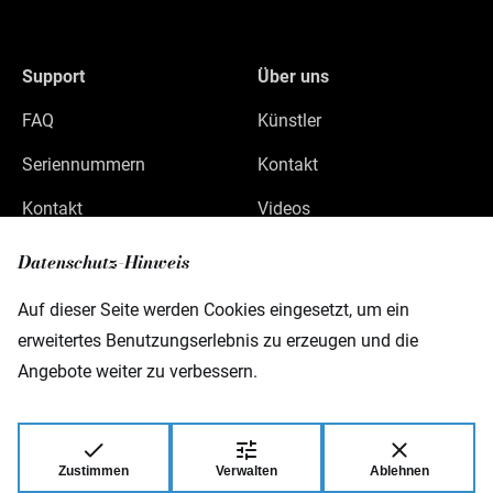
Support
Über uns
FAQ
Künstler
Seriennummern
Kontakt
Kontakt
Videos
Datenschutz
Datenschutz-Hinweis
Impressum
Auf dieser Seite werden Cookies eingesetzt, um ein
erweitertes Benutzungserlebnis zu erzeugen und die
Angebote weiter zu verbessern.
Warwick GmbH & Co Music Equipment KG
Gewerbepark 46
D-08258 Markneukirchen
Zustimmen
Verwalten
Ablehnen
© 2026 Warwick GmbH & Co Music Equipment