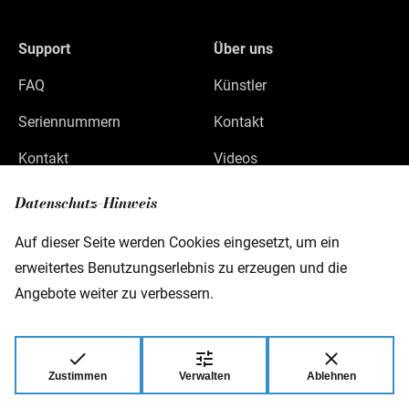
Support
Über uns
FAQ
Künstler
Seriennummern
Kontakt
Kontakt
Videos
Datenschutz
Datenschutz-Hinweis
Impressum
Auf dieser Seite werden Cookies eingesetzt, um ein
erweitertes Benutzungserlebnis zu erzeugen und die
Angebote weiter zu verbessern.
Warwick GmbH & Co Music Equipment KG
Gewerbepark 46
D-08258 Markneukirchen
Zustimmen
Verwalten
Ablehnen
© 2026 Warwick GmbH & Co Music Equipment
KG.